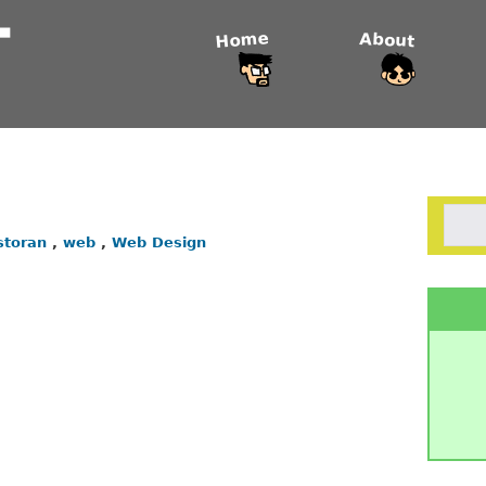
Home
About
storan
,
web
,
Web Design