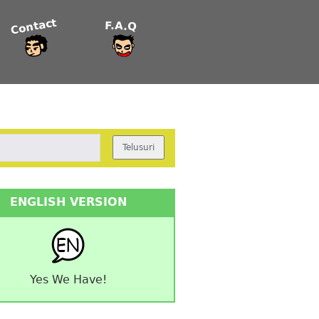
Contact
F.A.Q
ENGLISH VERSION
Yes We Have!