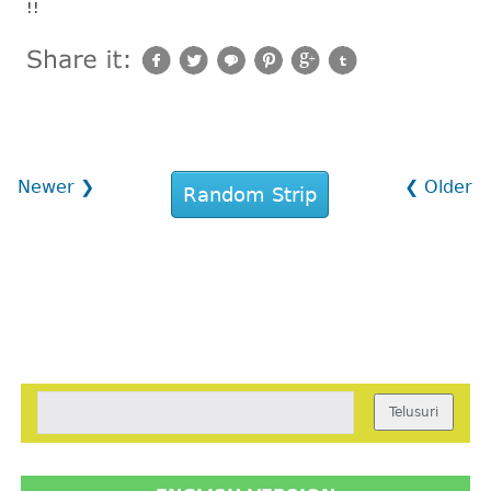
!!
Newer ❯
❮ Older
Random Strip