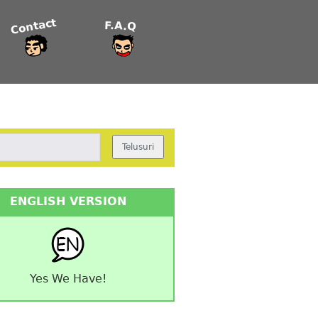
Contact
F.A.Q
ENGLISH VERSION
Yes We Have!