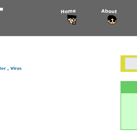
Home
About
nter
,
Virus